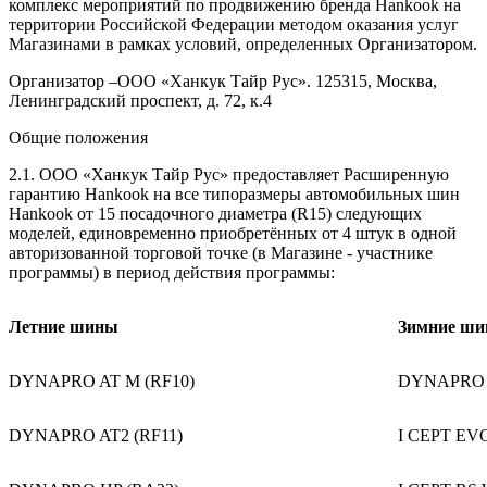
комплекс мероприятий по продвижению бренда Hankook на
территории Российской Федерации методом оказания услуг
Магазинами в рамках условий, определенных Организатором.
Организатор –ООО «Ханкук Тайр Рус». 125315, Москва,
Ленинградский проспект, д. 72, к.4
Общие положения
2.1. ООО «Ханкук Тайр Рус» предоставляет Расширенную
гарантию Hankook на все типоразмеры автомобильных шин
Hankook от 15 посадочного диаметра (R15) следующих
моделей, единовременно приобретённых от 4 штук в одной
авторизованной торговой точке (в Магазине - участнике
программы) в период действия программы:
Летние шины
Зимние ш
DYNAPRO AT M (RF10)
DYNAPRO 
DYNAPRO AT2 (RF11)
I CEPT EV