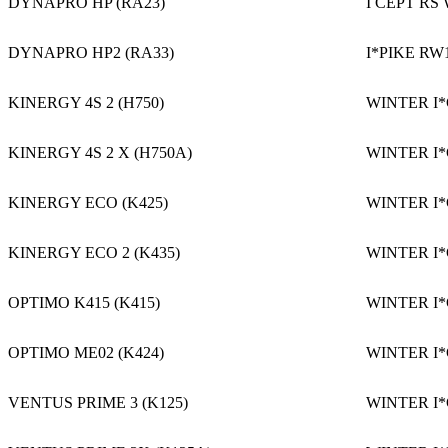
DYNAPRO HP (RA23)
I CEPT RS 
DYNAPRO HP2 (RA33)
I*PIKE RW1
KINERGY 4S 2 (H750)
WINTER I*
KINERGY 4S 2 X (H750A)
WINTER I*
KINERGY ECO (K425)
WINTER I*
KINERGY ECO 2 (K435)
WINTER I*
OPTIMO K415 (K415)
WINTER I*
OPTIMO ME02 (K424)
WINTER I*
VENTUS PRIME 3 (K125)
WINTER I*