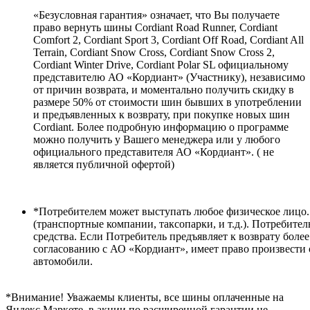
«Безусловная гарантия» означает, что Вы получаете
право вернуть шины Cordiant Road Runner, Cordiant
Comfort 2, Cordiant Sport 3, Cordiant Off Road, Cordiant All
Terrain, Cordiant Snow Cross, Cordiant Snow Cross 2,
Cordiant Winter Drive, Cordiant Polar SL официальному
представителю АО «Кордиант» (Участнику), независимо
от причин возврата, и моментально получить скидку в
размере 50% от стоимости шин бывших в употреблении
и предъявленных к возврату, при покупке новых шин
Cordiant. Более подробную информацию о программе
можно получить у Вашего менеджера или у любого
официального представителя АО «Кордиант». ( не
является публичной офертой)
*Потребителем может выступать любое физическое лицо.
(транспортные компании, таксопарки, и т.д.). Потребите
средства. Если Потребитель предъявляет к возврату боле
согласованию с АО «Кордиант», имеет право произвести
автомобили.
*Внимание! Уважаемы клиенты, все шины оплаченные на
Яндекс Маркете, в акции по расширенной гарантии не