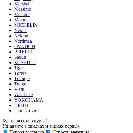
Marshal
Massimo
Matador
Maxxis
MICHELIN
Nexen
Nokian
Nordman
OVATION
PIRELLI
Sailun
SUNFULL
Tigar
Torero
Triangle
Tunga
Viatti
WestLake
YOKOHAMA
НКШЗ
Показать все
Будьте всегда в курсе!
Узнавайте о скидках и акциях первым
Первая рассылка
Новости магазина