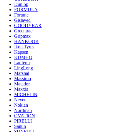
Dunlop
FORMULA
Fortune
Gislaved
GOODYEAR
Greentrac
Gripmax
HANKOOK
Ikon Tyres
Kapsen
KUMHO
Laufenn
LingLong
Marshal
Massimo
Matador
Maxxis
MICHELIN
Nexen
Nokian
Nordman
OVATION
PIRELLI
Sailun
SUNFULL