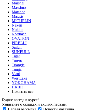
Marshal
Massimo
Matador
Maxxis
MICHELIN
Nexen
Nokian
Nordman
OVATION
PIRELLI
Sailun
SUNFULL
Tigar
Torero
Triangle
Tunga
Viatti
WestLake
YOKOHAMA
НКШЗ
Показать все
Будьте всегда в курсе!
Узнавайте о скидках и акциях первым
Первая рассылка
Новости магазина