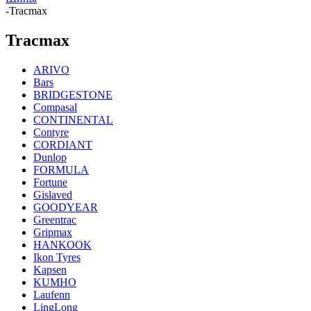
-
Tracmax
Tracmax
ARIVO
Bars
BRIDGESTONE
Compasal
CONTINENTAL
Contyre
CORDIANT
Dunlop
FORMULA
Fortune
Gislaved
GOODYEAR
Greentrac
Gripmax
HANKOOK
Ikon Tyres
Kapsen
KUMHO
Laufenn
LingLong