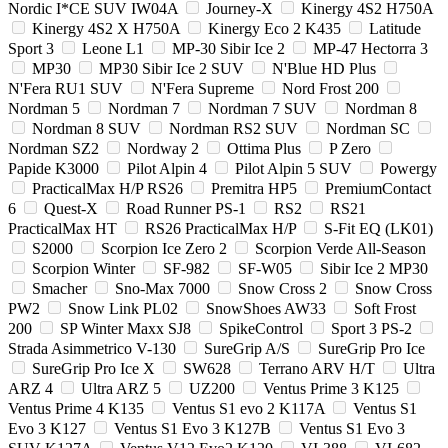
Nordic I*CE SUV IW04A
Journey-X
Kinergy 4S2 H750A
Kinergy 4S2 X H750A
Kinergy Eco 2 K435
Latitude
Sport 3
Leone L1
MP-30 Sibir Ice 2
MP-47 Hectorra 3
MP30
MP30 Sibir Ice 2 SUV
N'Blue HD Plus
N'Fera RU1 SUV
N'Fera Supreme
Nord Frost 200
Nordman 5
Nordman 7
Nordman 7 SUV
Nordman 8
Nordman 8 SUV
Nordman RS2 SUV
Nordman SC
Nordman SZ2
Nordway 2
Ottima Plus
P Zero
Papide K3000
Pilot Alpin 4
Pilot Alpin 5 SUV
Powergy
PracticalMax H/P RS26
Premitra HP5
PremiumContact
6
Quest-X
Road Runner PS-1
RS2
RS21
PracticalMax HT
RS26 PracticalMax H/P
S-Fit EQ (LK01)
S2000
Scorpion Ice Zero 2
Scorpion Verde All-Season
Scorpion Winter
SF-982
SF-W05
Sibir Ice 2 MP30
Smacher
Sno-Max 7000
Snow Cross 2
Snow Cross
PW2
Snow Link PL02
SnowShoes AW33
Soft Frost
200
SP Winter Maxx SJ8
SpikeControl
Sport 3 PS-2
Strada Asimmetrico V-130
SureGrip A/S
SureGrip Pro Ice
SureGrip Pro Ice X
SW628
Terrano ARV H/T
Ultra
ARZ 4
Ultra ARZ 5
UZ200
Ventus Prime 3 K125
Ventus Prime 4 K135
Ventus S1 evo 2 K117A
Ventus S1
Evo 3 K127
Ventus S1 Evo 3 K127B
Ventus S1 Evo 3