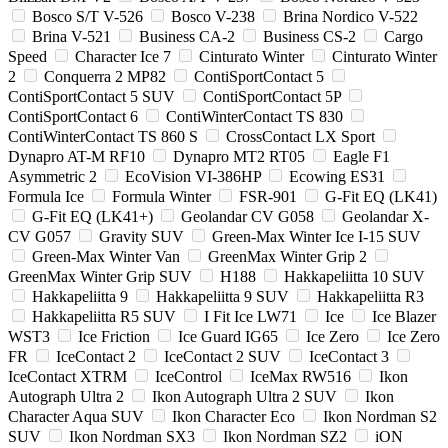
Bosco S/T V-526
Bosco V-238
Brina Nordico V-522
Brina V-521
Business CA-2
Business CS-2
Cargo
Speed
Character Ice 7
Cinturato Winter
Cinturato Winter
2
Conquerra 2 MP82
ContiSportContact 5
ContiSportContact 5 SUV
ContiSportContact 5P
ContiSportContact 6
ContiWinterContact TS 830
ContiWinterContact TS 860 S
CrossContact LX Sport
Dynapro AT-M RF10
Dynapro MT2 RT05
Eagle F1
Asymmetric 2
EcoVision VI-386HP
Ecowing ES31
Formula Ice
Formula Winter
FSR-901
G-Fit EQ (LK41)
G-Fit EQ (LK41+)
Geolandar CV G058
Geolandar X-
CV G057
Gravity SUV
Green-Max Winter Ice I-15 SUV
Green-Max Winter Van
GreenMax Winter Grip 2
GreenMax Winter Grip SUV
H188
Hakkapeliitta 10 SUV
Hakkapeliitta 9
Hakkapeliitta 9 SUV
Hakkapeliitta R3
Hakkapeliitta R5 SUV
I Fit Ice LW71
Ice
Ice Blazer
WST3
Ice Friction
Ice Guard IG65
Ice Zero
Ice Zero
FR
IceContact 2
IceContact 2 SUV
IceContact 3
IceContact XTRM
IceControl
IceMax RW516
Ikon
Autograph Ultra 2
Ikon Autograph Ultra 2 SUV
Ikon
Character Aqua SUV
Ikon Character Eco
Ikon Nordman S2
SUV
Ikon Nordman SX3
Ikon Nordman SZ2
iON