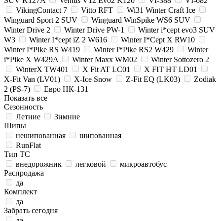
SUV K127A
Ventus V12 Evo2 K120
VI-388
VI-682
VikingContact 7
Vitto RFT
Wi31 Winter Craft Ice
Winguard Sport 2 SUV
Winguard WinSpike WS6 SUV
Winter Drive 2
Winter Drive PW-1
Winter i*cept evo3 SUV
W3
Winter I*cept iZ 2 W616
Winter I*Cept X RW10
Winter I*Pike RS W419
Winter I*Pike RS2 W429
Winter
i*Pike X W429A
Winter Maxx WM02
Winter Sottozero 2
WinterX TW401
X Fit AT LC01
X FIT HT LD01
X-Fit Van (LV01)
X-Ice Snow
Z-Fit EQ (LK03)
Zodiak
2 (PS-7)
Евро НК-131
Показать все
Сезонность
Летние
Зимние
Шипы
нешипованная
шипованная
RunFlat
Тип ТС
внедорожник
легковой
микроавтобус
Распродажа
да
Комплект
да
Забрать сегодня
да