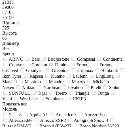
21015
39060
57105
75150
Ширина
325
Высота
65
Диаметр
Все
Бренд
ARIVO
Bars
Bridgestone
Compasal
Continental
Contyre
Cordiant
Dunlop
Formula
Fortune
Gislaved
Goodyear
Greentrac
Gripmax
Hankook
Ikon Tyres
Kapsen
Kumho
Laufenn
LingLong
Marshal
Massimo
Matador
Maxxis
Michelin
Nexen
Nokian
Nordman
Ovation
Pirelli
Sailun
SUNFULL
Tigar
Torero
Triangle
Tunga
Viatti
WestLake
Yokohama
НКШЗ
Показать все
Модель
7
8
Aquila A1
Arctic Ice 3
Atrezzo Eco
Atrezzo Elite
Atrezzo ZSR2
Autograph Snow 3
Blizzak DM-V2
Bosco A/T V-237
Bosco Nordico V-523