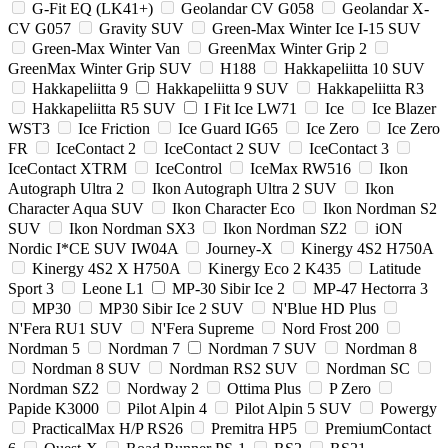
G-Fit EQ (LK41+)
Geolandar CV G058
Geolandar X-
CV G057
Gravity SUV
Green-Max Winter Ice I-15 SUV
Green-Max Winter Van
GreenMax Winter Grip 2
GreenMax Winter Grip SUV
H188
Hakkapeliitta 10 SUV
Hakkapeliitta 9
Hakkapeliitta 9 SUV
Hakkapeliitta R3
Hakkapeliitta R5 SUV
I Fit Ice LW71
Ice
Ice Blazer
WST3
Ice Friction
Ice Guard IG65
Ice Zero
Ice Zero
FR
IceContact 2
IceContact 2 SUV
IceContact 3
IceContact XTRM
IceControl
IceMax RW516
Ikon
Autograph Ultra 2
Ikon Autograph Ultra 2 SUV
Ikon
Character Aqua SUV
Ikon Character Eco
Ikon Nordman S2
SUV
Ikon Nordman SX3
Ikon Nordman SZ2
iON
Nordic I*CE SUV IW04A
Journey-X
Kinergy 4S2 H750A
Kinergy 4S2 X H750A
Kinergy Eco 2 K435
Latitude
Sport 3
Leone L1
MP-30 Sibir Ice 2
MP-47 Hectorra 3
MP30
MP30 Sibir Ice 2 SUV
N'Blue HD Plus
N'Fera RU1 SUV
N'Fera Supreme
Nord Frost 200
Nordman 5
Nordman 7
Nordman 7 SUV
Nordman 8
Nordman 8 SUV
Nordman RS2 SUV
Nordman SC
Nordman SZ2
Nordway 2
Ottima Plus
P Zero
Papide K3000
Pilot Alpin 4
Pilot Alpin 5 SUV
Powergy
PracticalMax H/P RS26
Premitra HP5
PremiumContact