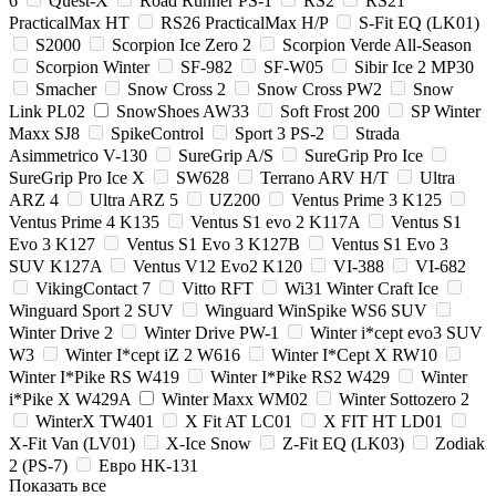
6
Quest-X
Road Runner PS-1
RS2
RS21
PracticalMax HT
RS26 PracticalMax H/P
S-Fit EQ (LK01)
S2000
Scorpion Ice Zero 2
Scorpion Verde All-Season
Scorpion Winter
SF-982
SF-W05
Sibir Ice 2 MP30
Smacher
Snow Cross 2
Snow Cross PW2
Snow
Link PL02
SnowShoes AW33
Soft Frost 200
SP Winter
Maxx SJ8
SpikeControl
Sport 3 PS-2
Strada
Asimmetrico V-130
SureGrip A/S
SureGrip Pro Ice
SureGrip Pro Ice X
SW628
Terrano ARV H/T
Ultra
ARZ 4
Ultra ARZ 5
UZ200
Ventus Prime 3 K125
Ventus Prime 4 K135
Ventus S1 evo 2 K117A
Ventus S1
Evo 3 K127
Ventus S1 Evo 3 K127B
Ventus S1 Evo 3
SUV K127A
Ventus V12 Evo2 K120
VI-388
VI-682
VikingContact 7
Vitto RFT
Wi31 Winter Craft Ice
Winguard Sport 2 SUV
Winguard WinSpike WS6 SUV
Winter Drive 2
Winter Drive PW-1
Winter i*cept evo3 SUV
W3
Winter I*cept iZ 2 W616
Winter I*Cept X RW10
Winter I*Pike RS W419
Winter I*Pike RS2 W429
Winter
i*Pike X W429A
Winter Maxx WM02
Winter Sottozero 2
WinterX TW401
X Fit AT LC01
X FIT HT LD01
X-Fit Van (LV01)
X-Ice Snow
Z-Fit EQ (LK03)
Zodiak
2 (PS-7)
Евро НК-131
Показать все