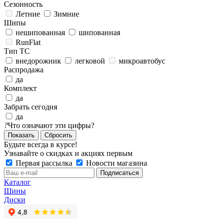
Сезонность
Летние
Зимние
Шипы
нешипованная
шипованная
RunFlat
Тип ТС
внедорожник
легковой
микроавтобус
Распродажа
да
Комплект
да
Забрать сегодня
да
?
Что означают эти цифры?
Сбросить
Будьте всегда в курсе!
Узнавайте о скидках и акциях первым
Первая рассылка
Новости магазина
Каталог
Шины
Диски