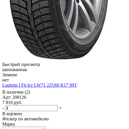
Быстрый просмотр
шипованная
Зимние
нет
Laufenn I Fit Ice LW71 225/60 R17 99T
В наличии (2)
Арт: 208126
7 810
руб.
-
+
В корзину
Фильтр по автомобилю
Марка