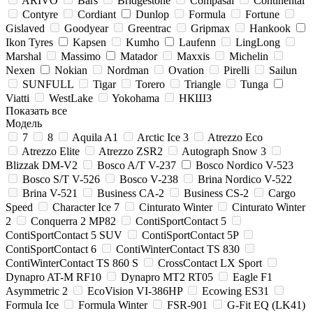
ARIVO
Bars
Bridgestone
Compasal
Continental
Contyre
Cordiant
Dunlop
Formula
Fortune
Gislaved
Goodyear
Greentrac
Gripmax
Hankook
Ikon Tyres
Kapsen
Kumho
Laufenn
LingLong
Marshal
Massimo
Matador
Maxxis
Michelin
Nexen
Nokian
Nordman
Ovation
Pirelli
Sailun
SUNFULL
Tigar
Torero
Triangle
Tunga
Viatti
WestLake
Yokohama
НКШЗ
Показать все
Модель
7
8
Aquila A1
Arctic Ice 3
Atrezzo Eco
Atrezzo Elite
Atrezzo ZSR2
Autograph Snow 3
Blizzak DM-V2
Bosco A/T V-237
Bosco Nordico V-523
Bosco S/T V-526
Bosco V-238
Brina Nordico V-522
Brina V-521
Business CA-2
Business CS-2
Cargo
Speed
Character Ice 7
Cinturato Winter
Cinturato Winter
2
Conquerra 2 MP82
ContiSportContact 5
ContiSportContact 5 SUV
ContiSportContact 5P
ContiSportContact 6
ContiWinterContact TS 830
ContiWinterContact TS 860 S
CrossContact LX Sport
Dynapro AT-M RF10
Dynapro MT2 RT05
Eagle F1
Asymmetric 2
EcoVision VI-386HP
Ecowing ES31
Formula Ice
Formula Winter
FSR-901
G-Fit EQ (LK41)