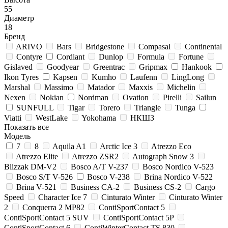
55
Диаметр
18
Бренд
ARIVO
Bars
Bridgestone
Compasal
Continental
Contyre
Cordiant
Dunlop
Formula
Fortune
Gislaved
Goodyear
Greentrac
Gripmax
Hankook
Ikon Tyres
Kapsen
Kumho
Laufenn
LingLong
Marshal
Massimo
Matador
Maxxis
Michelin
Nexen
Nokian
Nordman
Ovation
Pirelli
Sailun
SUNFULL
Tigar
Torero
Triangle
Tunga
Viatti
WestLake
Yokohama
НКШЗ
Показать все
Модель
7
8
Aquila A1
Arctic Ice 3
Atrezzo Eco
Atrezzo Elite
Atrezzo ZSR2
Autograph Snow 3
Blizzak DM-V2
Bosco A/T V-237
Bosco Nordico V-523
Bosco S/T V-526
Bosco V-238
Brina Nordico V-522
Brina V-521
Business CA-2
Business CS-2
Cargo
Speed
Character Ice 7
Cinturato Winter
Cinturato Winter
2
Conquerra 2 MP82
ContiSportContact 5
ContiSportContact 5 SUV
ContiSportContact 5P
ContiSportContact 6
ContiWinterContact TS 830