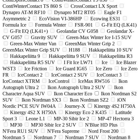
ContiWinterContact TS 860 S
CrossContact LX Sport
Dynapro AT-M RF10
Dynapro MT2 RT05
Eagle F1
Asymmetric 2
EcoVision VI-386HP
Ecowing ES31
Formula Ice
Formula Winter
FSR-901
G-Fit EQ (LK41)
G-Fit EQ (LK41+)
Geolandar CV G058
Geolandar X-
CV G057
Gravity SUV
Green-Max Winter Ice I-15 SUV
Green-Max Winter Van
GreenMax Winter Grip 2
GreenMax Winter Grip SUV
H188
Hakkapeliitta 10 SUV
Hakkapeliitta 9
Hakkapeliitta 9 SUV
Hakkapeliitta R3
Hakkapeliitta R5 SUV
I Fit Ice LW71
Ice
Ice Blazer
WST3
Ice Friction
Ice Guard IG65
Ice Zero
Ice Zero
FR
IceContact 2
IceContact 2 SUV
IceContact 3
IceContact XTRM
IceControl
IceMax RW516
Ikon
Autograph Ultra 2
Ikon Autograph Ultra 2 SUV
Ikon
Character Aqua SUV
Ikon Character Eco
Ikon Nordman S2
SUV
Ikon Nordman SX3
Ikon Nordman SZ2
iON
Nordic I*CE SUV IW04A
Journey-X
Kinergy 4S2 H750A
Kinergy 4S2 X H750A
Kinergy Eco 2 K435
Latitude
Sport 3
Leone L1
MP-30 Sibir Ice 2
MP-47 Hectorra 3
MP30
MP30 Sibir Ice 2 SUV
N'Blue HD Plus
N'Fera RU1 SUV
N'Fera Supreme
Nord Frost 200
Nordman 5
Nordman 7
Nordman 7 SUV
Nordman 8