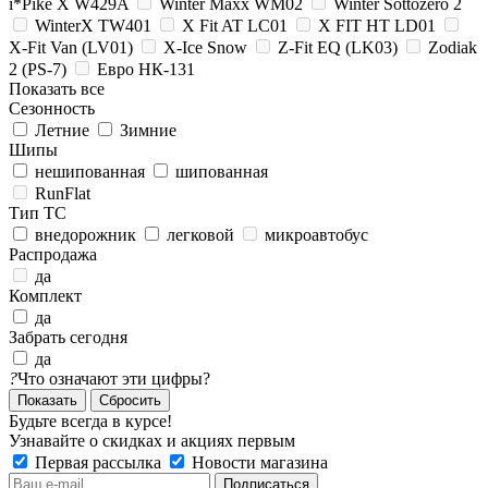
i*Pike X W429A
Winter Maxx WM02
Winter Sottozero 2
WinterX TW401
X Fit AT LC01
X FIT HT LD01
X-Fit Van (LV01)
X-Ice Snow
Z-Fit EQ (LK03)
Zodiak
2 (PS-7)
Евро НК-131
Показать все
Сезонность
Летние
Зимние
Шипы
нешипованная
шипованная
RunFlat
Тип ТС
внедорожник
легковой
микроавтобус
Распродажа
да
Комплект
да
Забрать сегодня
да
?
Что означают эти цифры?
Сбросить
Будьте всегда в курсе!
Узнавайте о скидках и акциях первым
Первая рассылка
Новости магазина