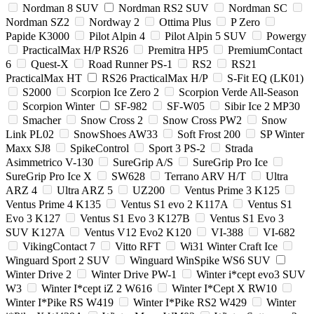
Nordman 8 SUV
Nordman RS2 SUV
Nordman SC
Nordman SZ2
Nordway 2
Ottima Plus
P Zero
Papide K3000
Pilot Alpin 4
Pilot Alpin 5 SUV
Powergy
PracticalMax H/P RS26
Premitra HP5
PremiumContact
6
Quest-X
Road Runner PS-1
RS2
RS21
PracticalMax HT
RS26 PracticalMax H/P
S-Fit EQ (LK01)
S2000
Scorpion Ice Zero 2
Scorpion Verde All-Season
Scorpion Winter
SF-982
SF-W05
Sibir Ice 2 MP30
Smacher
Snow Cross 2
Snow Cross PW2
Snow
Link PL02
SnowShoes AW33
Soft Frost 200
SP Winter
Maxx SJ8
SpikeControl
Sport 3 PS-2
Strada
Asimmetrico V-130
SureGrip A/S
SureGrip Pro Ice
SureGrip Pro Ice X
SW628
Terrano ARV H/T
Ultra
ARZ 4
Ultra ARZ 5
UZ200
Ventus Prime 3 K125
Ventus Prime 4 K135
Ventus S1 evo 2 K117A
Ventus S1
Evo 3 K127
Ventus S1 Evo 3 K127B
Ventus S1 Evo 3
SUV K127A
Ventus V12 Evo2 K120
VI-388
VI-682
VikingContact 7
Vitto RFT
Wi31 Winter Craft Ice
Winguard Sport 2 SUV
Winguard WinSpike WS6 SUV
Winter Drive 2
Winter Drive PW-1
Winter i*cept evo3 SUV
W3
Winter I*cept iZ 2 W616
Winter I*Cept X RW10
Winter I*Pike RS W419
Winter I*Pike RS2 W429
Winter