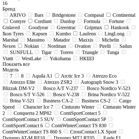
16
Бренд
ARIVO
Bars
Bridgestone
Compasal
Continental
Contyre
Cordiant
Dunlop
Formula
Fortune
Gislaved
Goodyear
Greentrac
Gripmax
Hankook
Ikon Tyres
Kapsen
Kumho
Laufenn
LingLong
Marshal
Massimo
Matador
Maxxis
Michelin
Nexen
Nokian
Nordman
Ovation
Pirelli
Sailun
SUNFULL
Tigar
Torero
Triangle
Tunga
Viatti
WestLake
Yokohama
НКШЗ
Показать все
Модель
7
8
Aquila A1
Arctic Ice 3
Atrezzo Eco
Atrezzo Elite
Atrezzo ZSR2
Autograph Snow 3
Blizzak DM-V2
Bosco A/T V-237
Bosco Nordico V-523
Bosco S/T V-526
Bosco V-238
Brina Nordico V-522
Brina V-521
Business CA-2
Business CS-2
Cargo
Speed
Character Ice 7
Cinturato Winter
Cinturato Winter
2
Conquerra 2 MP82
ContiSportContact 5
ContiSportContact 5 SUV
ContiSportContact 5P
ContiSportContact 6
ContiWinterContact TS 830
ContiWinterContact TS 860 S
CrossContact LX Sport
Dynapro AT-M RF10
Dynapro MT2 RT05
Eagle F1