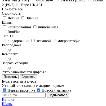
X-Fit Van (LV01)
X-Ice Snow
Z-Fit EQ (LK03)
Zodiak
2 (PS-7)
Евро НК-131
Показать все
Сезонность
Летние
Зимние
Шипы
нешипованная
шипованная
RunFlat
Тип ТС
внедорожник
легковой
микроавтобус
Распродажа
да
Комплект
да
Забрать сегодня
да
?
Что означают эти цифры?
Сбросить
Будьте всегда в курсе!
Узнавайте о скидках и акциях первым
Первая рассылка
Новости магазина
Каталог
Шины