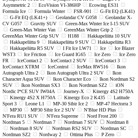
Asymmetric 2
EcoVision VI-386HP
Ecowing ES31
Formula Ice
Formula Winter
FSR-901
G-Fit EQ (LK41)
G-Fit EQ (LK41+)
Geolandar CV G058
Geolandar X-
CV G057
Gravity SUV
Green-Max Winter Ice I-15 SUV
Green-Max Winter Van
GreenMax Winter Grip 2
GreenMax Winter Grip SUV
H188
Hakkapeliitta 10 SUV
Hakkapeliitta 9
Hakkapeliitta 9 SUV
Hakkapeliitta R3
Hakkapeliitta R5 SUV
I Fit Ice LW71
Ice
Ice Blazer
WST3
Ice Friction
Ice Guard IG65
Ice Zero
Ice Zero
FR
IceContact 2
IceContact 2 SUV
IceContact 3
IceContact XTRM
IceControl
IceMax RW516
Ikon
Autograph Ultra 2
Ikon Autograph Ultra 2 SUV
Ikon
Character Aqua SUV
Ikon Character Eco
Ikon Nordman S2
SUV
Ikon Nordman SX3
Ikon Nordman SZ2
iON
Nordic I*CE SUV IW04A
Journey-X
Kinergy 4S2 H750A
Kinergy 4S2 X H750A
Kinergy Eco 2 K435
Latitude
Sport 3
Leone L1
MP-30 Sibir Ice 2
MP-47 Hectorra 3
MP30
MP30 Sibir Ice 2 SUV
N'Blue HD Plus
N'Fera RU1 SUV
N'Fera Supreme
Nord Frost 200
Nordman 5
Nordman 7
Nordman 7 SUV
Nordman 8
Nordman 8 SUV
Nordman RS2 SUV
Nordman SC
Nordman SZ2
Nordway 2
Ottima Plus
P Zero