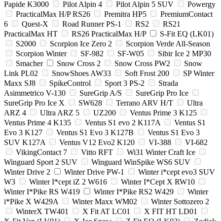
Papide K3000
Pilot Alpin 4
Pilot Alpin 5 SUV
Powergy
PracticalMax H/P RS26
Premitra HP5
PremiumContact
6
Quest-X
Road Runner PS-1
RS2
RS21
PracticalMax HT
RS26 PracticalMax H/P
S-Fit EQ (LK01)
S2000
Scorpion Ice Zero 2
Scorpion Verde All-Season
Scorpion Winter
SF-982
SF-W05
Sibir Ice 2 MP30
Smacher
Snow Cross 2
Snow Cross PW2
Snow
Link PL02
SnowShoes AW33
Soft Frost 200
SP Winter
Maxx SJ8
SpikeControl
Sport 3 PS-2
Strada
Asimmetrico V-130
SureGrip A/S
SureGrip Pro Ice
SureGrip Pro Ice X
SW628
Terrano ARV H/T
Ultra
ARZ 4
Ultra ARZ 5
UZ200
Ventus Prime 3 K125
Ventus Prime 4 K135
Ventus S1 evo 2 K117A
Ventus S1
Evo 3 K127
Ventus S1 Evo 3 K127B
Ventus S1 Evo 3
SUV K127A
Ventus V12 Evo2 K120
VI-388
VI-682
VikingContact 7
Vitto RFT
Wi31 Winter Craft Ice
Winguard Sport 2 SUV
Winguard WinSpike WS6 SUV
Winter Drive 2
Winter Drive PW-1
Winter i*cept evo3 SUV
W3
Winter I*cept iZ 2 W616
Winter I*Cept X RW10
Winter I*Pike RS W419
Winter I*Pike RS2 W429
Winter
i*Pike X W429A
Winter Maxx WM02
Winter Sottozero 2
WinterX TW401
X Fit AT LC01
X FIT HT LD01