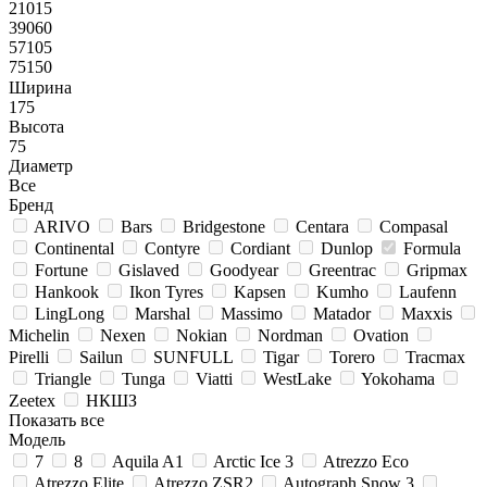
21015
39060
57105
75150
Ширина
175
Высота
75
Диаметр
Все
Бренд
ARIVO
Bars
Bridgestone
Centara
Compasal
Continental
Contyre
Cordiant
Dunlop
Formula
Fortune
Gislaved
Goodyear
Greentrac
Gripmax
Hankook
Ikon Tyres
Kapsen
Kumho
Laufenn
LingLong
Marshal
Massimo
Matador
Maxxis
Michelin
Nexen
Nokian
Nordman
Ovation
Pirelli
Sailun
SUNFULL
Tigar
Torero
Tracmax
Triangle
Tunga
Viatti
WestLake
Yokohama
Zeetex
НКШЗ
Показать все
Модель
7
8
Aquila A1
Arctic Ice 3
Atrezzo Eco
Atrezzo Elite
Atrezzo ZSR2
Autograph Snow 3