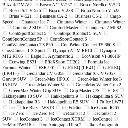
Blizzak DM-V2
Bosco A/T V-237
Bosco Nordico V-523
Bosco S/T V-526
Bosco V-238
Brina Nordico V-522
Brina V-521
Business CA-2
Business CS-2
Cargo
Speed
Character Ice 7
Cinturato Winter
Cinturato Winter
2
Comfort 2 SUV
Comfort Master
Conquerra 2 MP82
ContiSportContact 5
ContiSportContact 5 SUV
ContiSportContact 5P
ContiSportContact 6
ContiWinterContact TS 830
ContiWinterContact TS 860 S
CrossContact LX Sport
Dynapro AT-M RF10
Dynapro
MT2 RT05
Eagle F1 Asymmetric 2
EcoVision VI-386HP
Ecowing ES31
EffeXSport TH202
Formula Ice
Formula Winter
FSR-901
G-Fit EQ (LK41)
G-Fit EQ
(LK41+)
Geolandar CV G058
Geolandar X-CV G057
Gravity SUV
Green-Max HP010
Green-Max Winter Ice I-
15 SUV
Green-Max Winter Van
GreenMax Winter Grip 2
GreenMax Winter Grip SUV
Grip Master C/S
H188
Hakkapeliitta 10 SUV
Hakkapeliitta 9
Hakkapeliitta 9 SUV
Hakkapeliitta R3
Hakkapeliitta R5 SUV
I Fit Ice LW71
Ice
Ice Blazer WST3
Ice Friction
Ice Guard IG65
Ice Zero
Ice Zero FR
IceContact 2
IceContact 2
SUV
IceContact 3
IceContact XTRM
IceControl
IceMax RW516
Ikon Autograph Ultra 2
Ikon Autograph