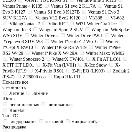
UZ200
VANTI TOURING S1
Ventus Prime 3 K125
Ventus Prime 4 K135
Ventus S1 evo 2 K117A
Ventus S1
Evo 3 K127
Ventus S1 Evo 3 K127B
Ventus S1 Evo 3
SUV K127A
Ventus V12 Evo2 K120
VI-388
VI-682
VikingContact 7
Vitto RFT
Wi31 Winter Craft Ice
Winguard Ice 3
Winguard Sport 2 SUV
Winguard WinSpike
WS6 SUV
Winter Drive 2
Winter Drive PW-1
Winter
i*cept evo3 SUV W3
Winter I*cept iZ 2 W616
Winter
I*Cept X RW10
Winter I*Pike RS W419
Winter I*Pike
RS2 W429
Winter i*Pike X W429A
Winter Maxx WM02
Winter Sottozero 2
WinterX TW401
X Fit AT LC01
X FIT HT LD01
X-Fit Van (LV01)
X-Ice Snow
X-
Privilo RF19
X-Privilo RS01
Z-Fit EQ (LK03)
Zodiak 2
(PS-7)
ZT6000 eco
Евро НК-131
Показать все
Сезонность
Летние
Зимние
Шипы
нешипованная
шипованная
RunFlat
Тип ТС
внедорожник
легковой
микроавтобус
Распродажа