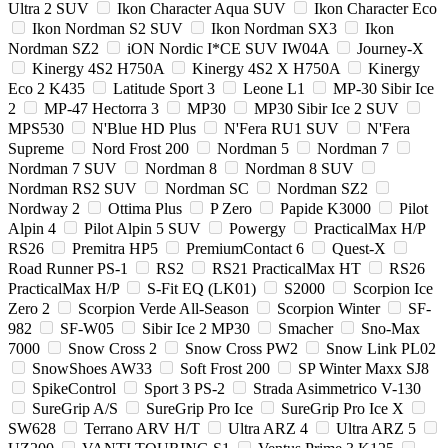
Ultra 2 SUV
Ikon Character Aqua SUV
Ikon Character Eco
Ikon Nordman S2 SUV
Ikon Nordman SX3
Ikon
Nordman SZ2
iON Nordic I*CE SUV IW04A
Journey-X
Kinergy 4S2 H750A
Kinergy 4S2 X H750A
Kinergy
Eco 2 K435
Latitude Sport 3
Leone L1
MP-30 Sibir Ice
2
MP-47 Hectorra 3
MP30
MP30 Sibir Ice 2 SUV
MPS530
N'Blue HD Plus
N'Fera RU1 SUV
N'Fera
Supreme
Nord Frost 200
Nordman 5
Nordman 7
Nordman 7 SUV
Nordman 8
Nordman 8 SUV
Nordman RS2 SUV
Nordman SC
Nordman SZ2
Nordway 2
Ottima Plus
P Zero
Papide K3000
Pilot
Alpin 4
Pilot Alpin 5 SUV
Powergy
PracticalMax H/P
RS26
Premitra HP5
PremiumContact 6
Quest-X
Road Runner PS-1
RS2
RS21 PracticalMax HT
RS26
PracticalMax H/P
S-Fit EQ (LK01)
S2000
Scorpion Ice
Zero 2
Scorpion Verde All-Season
Scorpion Winter
SF-
982
SF-W05
Sibir Ice 2 MP30
Smacher
Sno-Max
7000
Snow Cross 2
Snow Cross PW2
Snow Link PL02
SnowShoes AW33
Soft Frost 200
SP Winter Maxx SJ8
SpikeControl
Sport 3 PS-2
Strada Asimmetrico V-130
SureGrip A/S
SureGrip Pro Ice
SureGrip Pro Ice X
SW628
Terrano ARV H/T
Ultra ARZ 4
Ultra ARZ 5