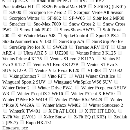
6
Quest-X
Road Runner PS-1
RS2
RS21
PracticalMax HT
RS26 PracticalMax H/P
S-Fit EQ (LK01)
S2000
Scorpion Ice Zero 2
Scorpion Verde All-Season
Scorpion Winter
SF-982
SF-W05
Sibir Ice 2 MP30
Smacher
Sno-Max 7000
Snow Cross 2
Snow Cross
PW2
Snow Link PL02
SnowShoes AW33
Soft Frost
200
SP Winter Maxx SJ8
SpikeControl
Sport 3 PS-2
Strada Asimmetrico V-130
SureGrip A/S
SureGrip Pro Ice
SureGrip Pro Ice X
SW628
Terrano ARV H/T
Ultra
ARZ 4
Ultra ARZ 5
UZ200
Ventus Prime 3 K125
Ventus Prime 4 K135
Ventus S1 evo 2 K117A
Ventus S1
Evo 3 K127
Ventus S1 Evo 3 K127B
Ventus S1 Evo 3
SUV K127A
Ventus V12 Evo2 K120
VI-388
VI-682
VikingContact 7
Vitto RFT
Wi31 Winter Craft Ice
Winguard Sport 2 SUV
Winguard WinSpike WS6 SUV
Winter Drive 2
Winter Drive PW-1
Winter i*cept evo3 SUV
W3
Winter I*cept iZ 2 W616
Winter I*Cept X RW10
Winter I*Pike RS W419
Winter I*Pike RS2 W429
Winter
i*Pike X W429A
Winter Maxx WM02
Winter Sottozero 2
WinterX TW401
X Fit AT LC01
X FIT HT LD01
X-Fit Van (LV01)
X-Ice Snow
Z-Fit EQ (LK03)
Zodiak
2 (PS-7)
Евро НК-131
Показать все