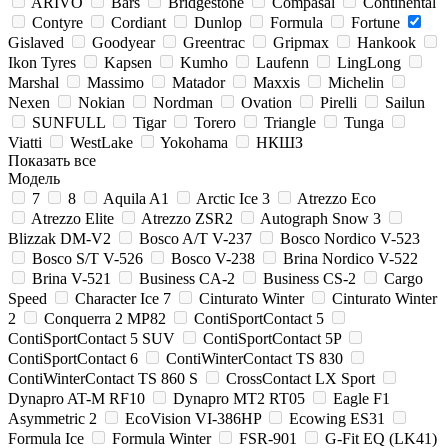
ARIVO
Bars
Bridgestone
Compasal
Continental
Contyre
Cordiant
Dunlop
Formula
Fortune
Gislaved
Goodyear
Greentrac
Gripmax
Hankook
Ikon Tyres
Kapsen
Kumho
Laufenn
LingLong
Marshal
Massimo
Matador
Maxxis
Michelin
Nexen
Nokian
Nordman
Ovation
Pirelli
Sailun
SUNFULL
Tigar
Torero
Triangle
Tunga
Viatti
WestLake
Yokohama
НКШЗ
Показать все
Модель
7
8
Aquila A1
Arctic Ice 3
Atrezzo Eco
Atrezzo Elite
Atrezzo ZSR2
Autograph Snow 3
Blizzak DM-V2
Bosco A/T V-237
Bosco Nordico V-523
Bosco S/T V-526
Bosco V-238
Brina Nordico V-522
Brina V-521
Business CA-2
Business CS-2
Cargo
Speed
Character Ice 7
Cinturato Winter
Cinturato Winter
2
Conquerra 2 MP82
ContiSportContact 5
ContiSportContact 5 SUV
ContiSportContact 5P
ContiSportContact 6
ContiWinterContact TS 830
ContiWinterContact TS 860 S
CrossContact LX Sport
Dynapro AT-M RF10
Dynapro MT2 RT05
Eagle F1
Asymmetric 2
EcoVision VI-386HP
Ecowing ES31
Formula Ice
Formula Winter
FSR-901
G-Fit EQ (LK41)