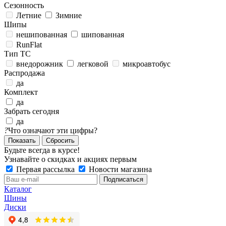
Сезонность
Летние
Зимние
Шипы
нешипованная
шипованная
RunFlat
Тип ТС
внедорожник
легковой
микроавтобус
Распродажа
да
Комплект
да
Забрать сегодня
да
?
Что означают эти цифры?
Сбросить
Будьте всегда в курсе!
Узнавайте о скидках и акциях первым
Первая рассылка
Новости магазина
Каталог
Шины
Диски