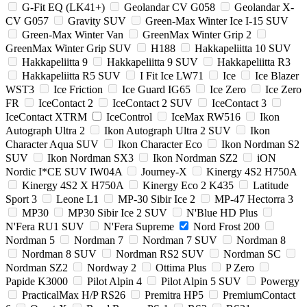
G-Fit EQ (LK41+)
Geolandar CV G058
Geolandar X-
CV G057
Gravity SUV
Green-Max Winter Ice I-15 SUV
Green-Max Winter Van
GreenMax Winter Grip 2
GreenMax Winter Grip SUV
H188
Hakkapeliitta 10 SUV
Hakkapeliitta 9
Hakkapeliitta 9 SUV
Hakkapeliitta R3
Hakkapeliitta R5 SUV
I Fit Ice LW71
Ice
Ice Blazer
WST3
Ice Friction
Ice Guard IG65
Ice Zero
Ice Zero
FR
IceContact 2
IceContact 2 SUV
IceContact 3
IceContact XTRM
IceControl
IceMax RW516
Ikon
Autograph Ultra 2
Ikon Autograph Ultra 2 SUV
Ikon
Character Aqua SUV
Ikon Character Eco
Ikon Nordman S2
SUV
Ikon Nordman SX3
Ikon Nordman SZ2
iON
Nordic I*CE SUV IW04A
Journey-X
Kinergy 4S2 H750A
Kinergy 4S2 X H750A
Kinergy Eco 2 K435
Latitude
Sport 3
Leone L1
MP-30 Sibir Ice 2
MP-47 Hectorra 3
MP30
MP30 Sibir Ice 2 SUV
N'Blue HD Plus
N'Fera RU1 SUV
N'Fera Supreme
Nord Frost 200
Nordman 5
Nordman 7
Nordman 7 SUV
Nordman 8
Nordman 8 SUV
Nordman RS2 SUV
Nordman SC
Nordman SZ2
Nordway 2
Ottima Plus
P Zero
Papide K3000
Pilot Alpin 4
Pilot Alpin 5 SUV
Powergy
PracticalMax H/P RS26
Premitra HP5
PremiumContact