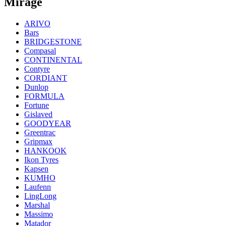
Mirage
ARIVO
Bars
BRIDGESTONE
Compasal
CONTINENTAL
Contyre
CORDIANT
Dunlop
FORMULA
Fortune
Gislaved
GOODYEAR
Greentrac
Gripmax
HANKOOK
Ikon Tyres
Kapsen
KUMHO
Laufenn
LingLong
Marshal
Massimo
Matador