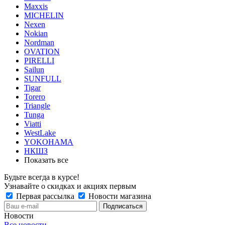
Maxxis
MICHELIN
Nexen
Nokian
Nordman
OVATION
PIRELLI
Sailun
SUNFULL
Tigar
Torero
Triangle
Tunga
Viatti
WestLake
YOKOHAMA
НКШЗ
Показать все
Будьте всегда в курсе!
Узнавайте о скидках и акциях первым
Первая рассылка
Новости магазина
Новости
Все новости