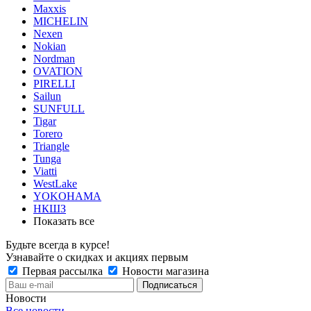
Maxxis
MICHELIN
Nexen
Nokian
Nordman
OVATION
PIRELLI
Sailun
SUNFULL
Tigar
Torero
Triangle
Tunga
Viatti
WestLake
YOKOHAMA
НКШЗ
Показать все
Будьте всегда в курсе!
Узнавайте о скидках и акциях первым
Первая рассылка
Новости магазина
Новости
Все новости