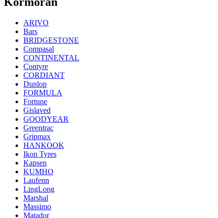
Kormoran
ARIVO
Bars
BRIDGESTONE
Compasal
CONTINENTAL
Contyre
CORDIANT
Dunlop
FORMULA
Fortune
Gislaved
GOODYEAR
Greentrac
Gripmax
HANKOOK
Ikon Tyres
Kapsen
KUMHO
Laufenn
LingLong
Marshal
Massimo
Matador