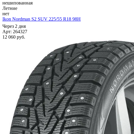
нешипованная
Летние
нет
Ikon Nordman S2 SUV 225/55 R18 98H
Через 2 дня
Арт: 264327
12 060
руб.