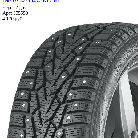
Bars UZ200 185/65 R15 88H
Через 2 дня
Арт: 355558
4 170
руб.