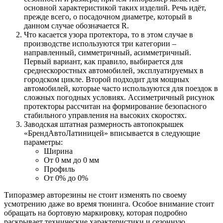
основной характеристикой таких изделий. Речь идёт,
прежде всего, о посадочном диаметре, который в
данном случае обозначается R.
Что касается узора протектора, то в этом случае в
производстве используются три категории –
направленный, симметричный, асимметричный.
Первый вариант, как правило, выбирается для
среднескоростных автомобилей, эксплуатируемых в
городском цикле. Второй подходит для мощных
автомобилей, которые часто используются для поездок в
сложных погодных условиях. Ассиметричный рисунок
протекторы рассчитан на формирование безопасного
стабильного управления на высоких скоростях.
Заводская штатная размерность автопокрышек
«БрендАвтоЛатиницей» вписывается в следующие
параметры:
Ширина
От 0 мм до 0 мм
Профиль
От 0% до 0%
Типоразмер авторезины не стоит изменять по своему
усмотрению даже во время тюнинга. Особое внимание стоит
обращать на бортовую маркировку, которая подробно
раскрывает технические характеристики и сезонную