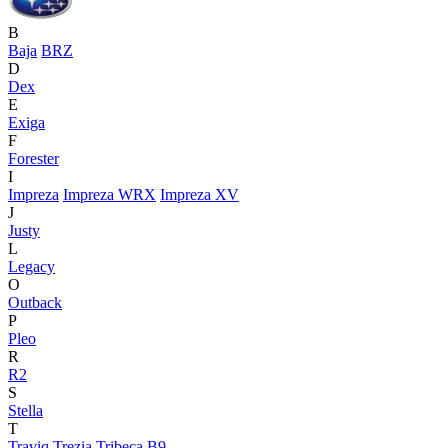
B
Baja
BRZ
D
Dex
E
Exiga
F
Forester
I
Impreza
Impreza WRX
Impreza XV
J
Justy
L
Legacy
O
Outback
P
Pleo
R
R2
S
Stella
T
Traviq
Trezia
Tribeca В9