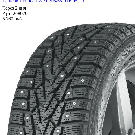
Laufenn I Fit Ice LW71 205/65 R16 95T XL
Через 2 дня
Арт: 208079
5 760
руб.