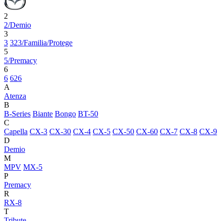
2
2/Demio
3
3
323/Familia/Protege
5
5/Premacy
6
6
626
A
Atenza
B
B-Series
Biante
Bongo
BT-50
C
Capella
CX-3
CX-30
CX-4
CX-5
CX-50
CX-60
CX-7
CX-8
CX-9
D
Demio
M
MPV
MX-5
P
Premacy
R
RX-8
T
Tribute