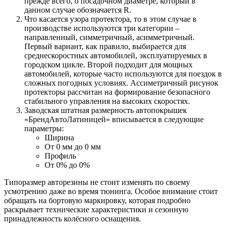
прежде всего, о посадочном диаметре, который в
данном случае обозначается R.
Что касается узора протектора, то в этом случае в
производстве используются три категории –
направленный, симметричный, асимметричный.
Первый вариант, как правило, выбирается для
среднескоростных автомобилей, эксплуатируемых в
городском цикле. Второй подходит для мощных
автомобилей, которые часто используются для поездок в
сложных погодных условиях. Ассиметричный рисунок
протекторы рассчитан на формирование безопасного
стабильного управления на высоких скоростях.
Заводская штатная размерность автопокрышек
«БрендАвтоЛатиницей» вписывается в следующие
параметры:
Ширина
От 0 мм до 0 мм
Профиль
От 0% до 0%
Типоразмер авторезины не стоит изменять по своему
усмотрению даже во время тюнинга. Особое внимание стоит
обращать на бортовую маркировку, которая подробно
раскрывает технические характеристики и сезонную
принадлежность колёсного оснащения.