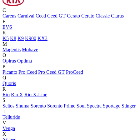
C
Carens
Carnival
Ceed
Ceed GT
Cerato
Cerato Classic
Clarus
E
EV6
K
K5
K8
K9
K900
KX3
M
Magentis
Mohave
O
Opirus
Optima
P
Picanto
Pro Ceed
Pro Ceed GT
ProCeed
Q
Quoris
R
Rio
Rio X
Rio X-Line
S
Seltos
Shuma
Sorento
Sorento Prime
Soul
Spectra
Sportage
Stinger
T
Telluride
V
Venga
X
XCeed