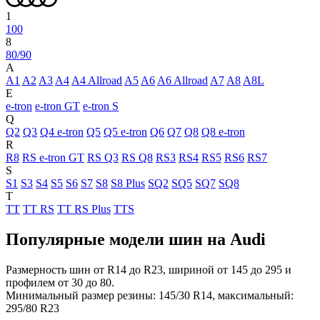
1
100
8
80/90
A
A1
A2
A3
A4
A4 Allroad
A5
A6
A6 Allroad
A7
A8
A8L
E
e-tron
e-tron GT
e-tron S
Q
Q2
Q3
Q4 e-tron
Q5
Q5 e-tron
Q6
Q7
Q8
Q8 e-tron
R
R8
RS e-tron GT
RS Q3
RS Q8
RS3
RS4
RS5
RS6
RS7
S
S1
S3
S4
S5
S6
S7
S8
S8 Plus
SQ2
SQ5
SQ7
SQ8
T
TT
TT RS
TT RS Plus
TTS
Популярные модели шин на Audi
Размерность шин от R14 до R23, шириной от 145 до 295 и
профилем от 30 до 80.
Минимальный размер резины: 145/30 R14, максимальный:
295/80 R23