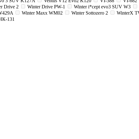
Evo 3 SUV K127A
Ventus V12 Evo2 K120
VI-388
VI-682
r Drive 2
Winter Drive PW-1
Winter i*cept evo3 SUV W3
 W429A
Winter Maxx WM02
Winter Sottozero 2
WinterX 
НК-131