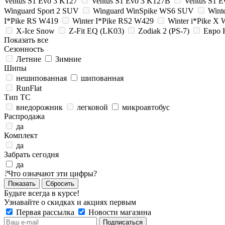
Ventus S1 Evo 3 K127
Ventus S1 Evo 3 K127B
Ventus S1 
Winguard Sport 2 SUV
Winguard WinSpike WS6 SUV
Winte
I*Pike RS W419
Winter I*Pike RS2 W429
Winter i*Pike X
X-Ice Snow
Z-Fit EQ (LK03)
Zodiak 2 (PS-7)
Евро 
Показать все
Сезонность
Летние
Зимние
Шипы
нешипованная
шипованная
RunFlat
Тип ТС
внедорожник
легковой
микроавтобус
Распродажа
да
Комплект
да
Забрать сегодня
да
?
Что означают эти цифры?
Сбросить
Будьте всегда в курсе!
Узнавайте о скидках и акциях первым
Первая рассылка
Новости магазина