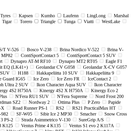
 Tyres
Kapsen
Kumho
Laufenn
LingLong
Marshal
Tigar
Torero
Triangle
Tunga
Viatti
WestLake
S/T V-526
Bosco V-238
Brina Nordico V-522
Brina V-
2 MP82
ContiSportContact 5
ContiSportContact 5 SUV
rt
Dynapro AT-M RF10
Dynapro MT2 RT05
Eagle F1
it EQ (LK41+)
Geolandar CV G058
Geolandar X-CV G057
p SUV
H188
Hakkapeliitta 10 SUV
Hakkapeliitta 9
ce Guard IG65
Ice Zero
Ice Zero FR
IceContact 2
ph Ultra 2 SUV
Ikon Character Aqua SUV
Ikon Character
ergy 4S2 H750A
Kinergy 4S2 X H750A
Kinergy Eco 2
Plus
N'Fera RU1 SUV
N'Fera Supreme
Nord Frost 200
rdman SZ2
Nordway 2
Ottima Plus
P Zero
Papide
-X
Road Runner PS-1
RS2
RS21 PracticalMax HT
-982
SF-W05
Sibir Ice 2 MP30
Smacher
Snow Cross
 3 PS-2
Strada Asimmetrico V-130
SureGrip A/S
 3 K125
Ventus Prime 4 K135
Ventus S1 evo 2 K117A