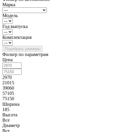
Марка
Модель
Год выпуска
Комплектация
Фильтр по параметрам
Цена
2970
21015
39060
57105
75150
Ширина
185
Высота
Все
Диаметр
Все