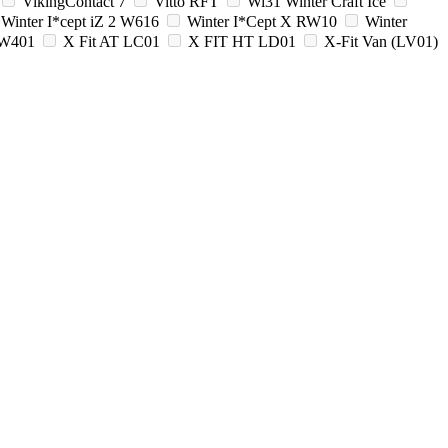
VikingContact 7
Vitto RFT
Wi31 Winter Craft Ice
Winter I*cept iZ 2 W616
Winter I*Cept X RW10
Winter
TW401
X Fit AT LC01
X FIT HT LD01
X-Fit Van (LV01)