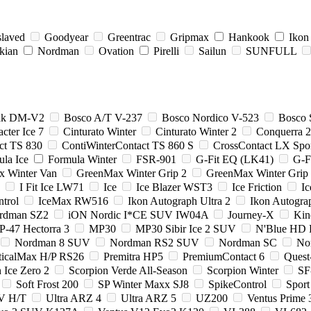
slaved
Goodyear
Greentrac
Gripmax
Hankook
Ikon
kian
Nordman
Ovation
Pirelli
Sailun
SUNFULL
zak DM-V2
Bosco A/T V-237
Bosco Nordico V-523
Bosco 
cter Ice 7
Cinturato Winter
Cinturato Winter 2
Conquerra 
ct TS 830
ContiWinterContact TS 860 S
CrossContact LX Spo
la Ice
Formula Winter
FSR-901
G-Fit EQ (LK41)
G-F
x Winter Van
GreenMax Winter Grip 2
GreenMax Winter Gri
I Fit Ice LW71
Ice
Ice Blazer WST3
Ice Friction
I
ntrol
IceMax RW516
Ikon Autograph Ultra 2
Ikon Autogra
ordman SZ2
iON Nordic I*CE SUV IW04A
Journey-X
Kin
-47 Hectorra 3
MP30
MP30 Sibir Ice 2 SUV
N'Blue HD 
Nordman 8 SUV
Nordman RS2 SUV
Nordman SC
No
ticalMax H/P RS26
Premitra HP5
PremiumContact 6
Quest
 Ice Zero 2
Scorpion Verde All-Season
Scorpion Winter
SF
Soft Frost 200
SP Winter Maxx SJ8
SpikeControl
Sport
V H/T
Ultra ARZ 4
Ultra ARZ 5
UZ200
Ventus Prime