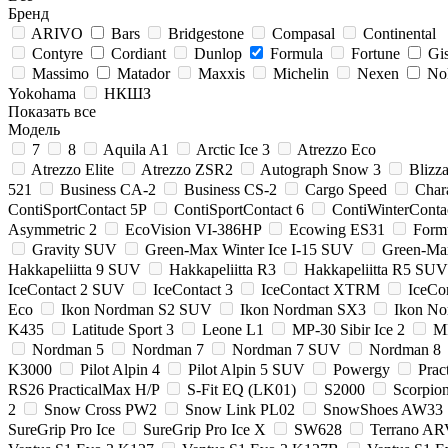
Бренд
ARIVO
Bars
Bridgestone
Compasal
Continental
Contyre
Cordiant
Dunlop
Formula
Fortune
Gi
Massimo
Matador
Maxxis
Michelin
Nexen
No
Yokohama
НКШЗ
Показать все
Модель
7
8
Aquila A1
Arctic Ice 3
Atrezzo Eco
Atrezzo Elite
Atrezzo ZSR2
Autograph Snow 3
Bliz
521
Business CA-2
Business CS-2
Cargo Speed
Chara
ContiSportContact 5P
ContiSportContact 6
ContiWinterConta
Asymmetric 2
EcoVision VI-386HP
Ecowing ES31
Formu
Gravity SUV
Green-Max Winter Ice I-15 SUV
Green-Ma
Hakkapeliitta 9 SUV
Hakkapeliitta R3
Hakkapeliitta R5 SUV
IceContact 2 SUV
IceContact 3
IceContact XTRM
IceCo
Eco
Ikon Nordman S2 SUV
Ikon Nordman SX3
Ikon N
K435
Latitude Sport 3
Leone L1
MP-30 Sibir Ice 2
MP
Nordman 5
Nordman 7
Nordman 7 SUV
Nordman 8
K3000
Pilot Alpin 4
Pilot Alpin 5 SUV
Powergy
Prac
RS26 PracticalMax H/P
S-Fit EQ (LK01)
S2000
Scorpion
2
Snow Cross PW2
Snow Link PL02
SnowShoes AW33
SureGrip Pro Ice
SureGrip Pro Ice X
SW628
Terrano AR