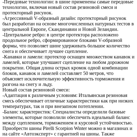
-Передовые технологии: в шине применены самые передовые
технологии, включая новый состав резиновой смеси и
протекторный рисунок.
-Агрессивный V-образный дизайн: протекторный рисунок
был разработан на основе многочисленных натурных тестов в
центральной Европе, Скандинавии и Новой Зеландии.
-Центральное ребро: в центре протектора расположено
продольное ребро, сформированное блоками V-образной
формы, что позволяет шине удерживать большое количество
снега и обеспечивает лучшее сцепление.
-Канавки и ламели: протектор оснащен множеством канавок и
ламелей, которые улучшают сцепление на любом дорожном
покрытии. Общая длина острых кромок одной комбинации
блоков, канавок и ламелей составляет 50 метров, что
объясняет исключительную эффективность торможения и
разгона на снегу и льду.
Новый состав резиновой смеси:
-Адаптация к различным условиям: Итальянская резиновая
смесь обеспечивает отличные характеристики как при низких
температурах, так и при внезапном потеплении.
-Баланс характеристик: Специалисты определили базовые
элементы, которые позволили обеспечить идеальный баланс
между сцеплением, торможением и курсовой устойчивостью.
Приобрести шины Pirelli Scorpion Winter можно в магазинах и
на сайте «Автоэксперт» с гарантией на шины. Также