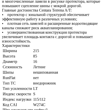
и многочисленные ламели в рисунке протектора, которые
повышают сцепление шины с мокрой дорогой.
Главные достоинства Centara Terrena A/T:
• протектор с зональной структурой обеспечивает
эффективную работу в различных условиях;
• плотная сеть ламелей и расширенные водоотводящие
каналы снижают риск аквапланирования;
• усовершенствованная конструкция протектора
увеличивает площадь контакта с дорогой и повышает
износостойкость.
Характеристики
Ширина
215
Высота
85
Диаметр
16
Сезонность
Летние
Шипы
нешипованная
RunFlat
нет
Тип ТС
внедорожник
Тип усиленности
LT
Индекс скорости
S
Индекс нагрузки
115/112
Код CAI
W274C
?
Что означают эти цифры?