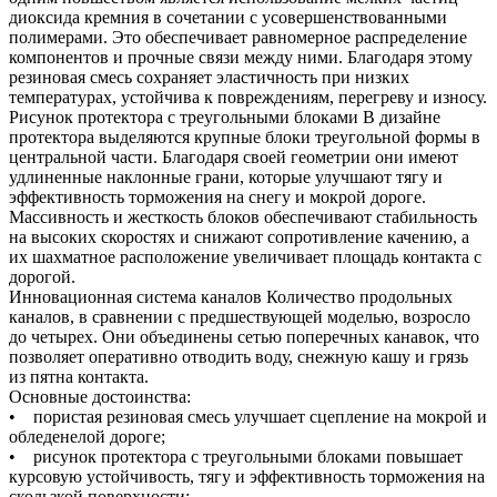
диоксида кремния в сочетании с усовершенствованными
полимерами. Это обеспечивает равномерное распределение
компонентов и прочные связи между ними. Благодаря этому
резиновая смесь сохраняет эластичность при низких
температурах, устойчива к повреждениям, перегреву и износу.
Рисунок протектора с треугольными блоками В дизайне
протектора выделяются крупные блоки треугольной формы в
центральной части. Благодаря своей геометрии они имеют
удлиненные наклонные грани, которые улучшают тягу и
эффективность торможения на снегу и мокрой дороге.
Массивность и жесткость блоков обеспечивают стабильность
на высоких скоростях и снижают сопротивление качению, а
их шахматное расположение увеличивает площадь контакта с
дорогой.
Инновационная система каналов Количество продольных
каналов, в сравнении с предшествующей моделью, возросло
до четырех. Они объединены сетью поперечных канавок, что
позволяет оперативно отводить воду, снежную кашу и грязь
из пятна контакта.
Основные достоинства:
• пористая резиновая смесь улучшает сцепление на мокрой и
обледенелой дороге;
• рисунок протектора с треугольными блоками повышает
курсовую устойчивость, тягу и эффективность торможения на
скользкой поверхности;