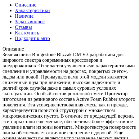
Описание
Характеристики
Наличие
Задать вопрос
Отзывы
Как купить
Подходит к авто
Описание
Зимняя шина Bridgestone Blizzak DM V3 разработана для
широкого спектра современных кроссоверов и
внедорожников. Отличается улучшенными характеристиками
сцепления и управляемости на дорогах, покрытых снегом,
льдом или водой. Преимуществами этой модели являются
сниженный шум при движении, высокая надежность и
долгий срок службы даже в самых суровых условиях
эксплуатации. Особый состав резиновой смеси Протектор
изготовлен из резинового состава Active Foam Rubber второго
поколения. Эта усовершенствованная смесь, как и прежде,
характеризуется пористой структурой с множеством
микроскопических пустот. В отличие от предыдущей версии,
эти поры стали еще меньше, обеспечивая более эффективное
удаление влаги из зоны контакта. Микротекстура поверхности
шины обеспечивает отличное сцепление с дорогой. Еще
одним новшеством является использование мелких частиц