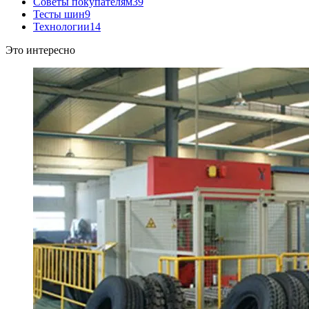
Советы покупателям
39
Тесты шин
9
Технологии
14
Это интересно