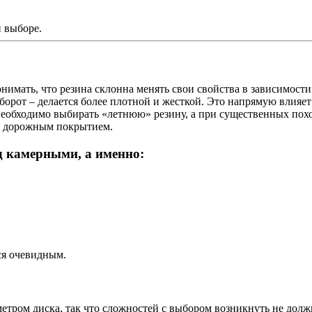
и выборе.
имать, что резина склонна менять свои свойства в зависимости
оборот – делается более плотной и жесткой. Это напрямую влияет
 необходимо выбирать «летнюю» резину, а при существенных пох
м дорожным покрытием.
 камерными, а именно:
ся очевидным.
метром диска, так что сложностей с выбором возникнуть не должн